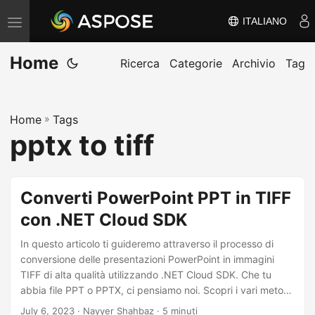
ITALIANO
V
ä
Home
x
Ricerca
Categorie
Archivio
Tag
l
a
Home
»
Tags
n
pptx to tiff
a
v
i
Converti PowerPoint PPT in TIFF
g
con .NET Cloud SDK
e
r
In questo articolo ti guideremo attraverso il processo di
i
conversione delle presentazioni PowerPoint in immagini
TIFF di alta qualità utilizzando .NET Cloud SDK. Che tu
n
abbia file PPT o PPTX, ci pensiamo noi. Scopri i vari metodi
g
disponibili per convertire facilmente file PowerPoint in TIFF,
July 6, 2023
· Nayyer Shahbaz · 5 minuti