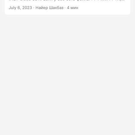
г
мы поможем вам. Откройте для себя различные
July 6, 2023
· Найер Шахбаз · 4 мин
а
методы легкого преобразования файлов PowerPoint в
ц
TIFF, что позволит вам улучшить управление
документами.
и
ю