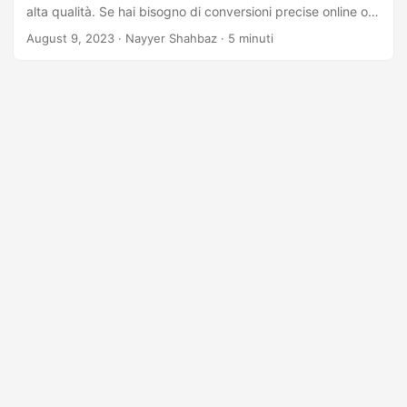
alta qualità. Se hai bisogno di conversioni precise online o
desideri ottenere una straordinaria risoluzione di 600 DPI,
August 9, 2023
· Nayyer Shahbaz · 5 minuti
la nostra guida ti guiderà attraverso il processo per
ottenere risultati eccezionali.