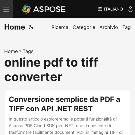
ITALIANO
V
ä
Home
x
Ricerca
Categorie
Archivio
Tag
l
a
Home
»
Tags
n
online pdf to tiff
a
v
converter
i
g
e
Conversione semplice da PDF a
r
TIFF con API .NET REST
i
In questo articolo esploreremo le potenti funzionalità di
n
Aspose.PDF Cloud SDK per .NET, che ti consente di
g
trasformare facilmente documenti PDF in immagini TIFF di