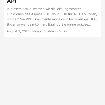
API
a
l
In diesem Artikel werden wir die leistungsstarken
Funktionen des Aspose.PDF Cloud SDK für .NET erkunden,
t
mit dem Sie PDF-Dokumente mühelos in hochwertige TIFF-
e
Bilder umwandeln können. Egal, ob Sie online präzise
n
Konvertierungen benötigen oder eine beeindruckende
August 9, 2023
· Nayyer Shahbaz · 5 min
Auflösung von 600 DPI erreichen möchten, unser Leitfaden
führt Sie durch den Prozess, mit dem Sie
außergewöhnliche Ergebnisse erzielen.