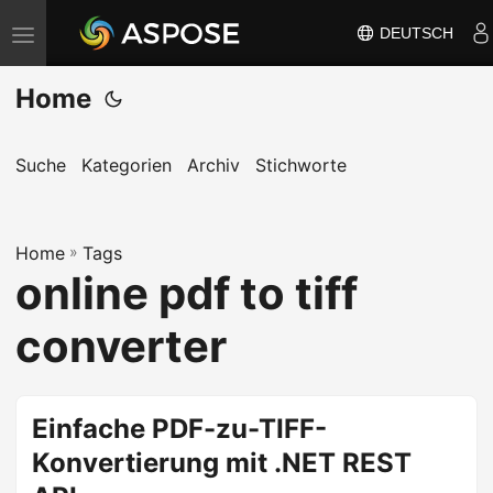
DEUTSCH
N
a
Home
v
i
g
Suche
Kategorien
Archiv
Stichworte
a
t
Home
i
»
Tags
online pdf to tiff
o
n
converter
u
m
s
Einfache PDF-zu-TIFF-
c
Konvertierung mit .NET REST
h