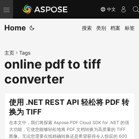
中文
切
换
Home
导
搜索
类别
档案
标签
航
主页
»
Tags
online pdf to tiff
converter
使用 .NET REST API 轻松将 PDF 转
换为 TIFF
在本文中，我们将探索 Aspose.PDF Cloud SDK for .NET 的强
大功能，它使您能够轻松地将 PDF 文档转换为高质量的 TIFF
图像。无论您需要在线精确转换还是希望获得令人惊叹的 600