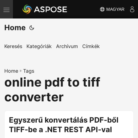
MAGYAR
T
o
Home
g
g
l
Keresés
Kategóriák
Archívum
Címkék
e
n
Home
a
»
Tags
online pdf to tiff
v
i
converter
g
a
t
Egyszerű konvertálás PDF-ből
i
TIFF-be a .NET REST API-val
o