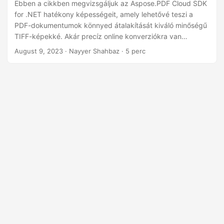
n
Ebben a cikkben megvizsgáljuk az Aspose.PDF Cloud SDK
for .NET hatékony képességeit, amely lehetővé teszi a
PDF-dokumentumok könnyed átalakítását kiváló minőségű
TIFF-képekké. Akár precíz online konverziókra van
szüksége, akár lenyűgöző 600 DPI-s felbontást szeretne
August 9, 2023
· Nayyer Shahbaz · 5 perc
elérni, útmutatónk végigvezeti Önt a kivételes eredmények
elérésének folyamatán.