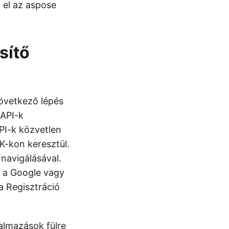
n el az aspose
sítő
övetkező lépés
 API-k
PI-k közvetlen
K-kon keresztül.
navigálásával.
n a Google vagy
a Regisztráció
kalmazások fülre