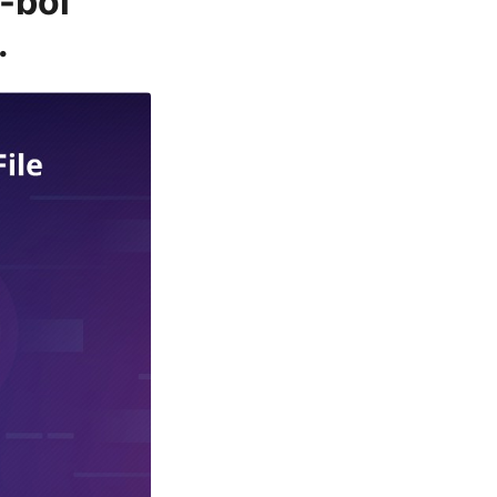
-ból
.