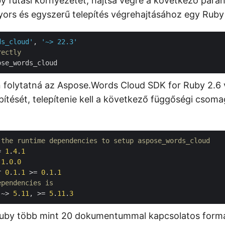
by futási környezetet, hajtsa végre a következő para
yors és egyszerű telepítés végrehajtásához egy Rub
ds_cloud'
, 
'~> 22.3'
rectly
 folytatná az Aspose.Words Cloud SDK for Ruby 2.6 
pítését, telepítenie kell a következő függőségi csom
 the runtime dependencies to setup aspose_words_cloud
= 
1
.
4
.
1
 
1
.
0
.
0
r 
0
.
1
.
1
 >= 
0
.
1
.
1
ependencies is
 ~> 
5
.
11
, >= 
5
.
11
.
3
Ruby több mint 20 dokumentummal kapcsolatos for