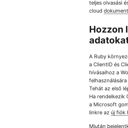
teljes olvasási 
cloud
dokument
Hozzon l
adatoka
A Ruby környeze
a ClientID és C
hívásaihoz a W
felhasználására
Tehát az első l
Ha rendelkezik 
a Microsoft gom
linkre az
új fiók
Miután bejelentk