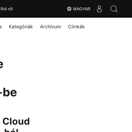
Ról ről
MAGYAR
s
Kategóriák
Archívum
Címkék
e
-be
y Cloud