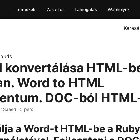
Termékek
Vásárlás
Támogatás
Webhelyek
Keresé
louds
 konvertálása HTML-b
n. Word to HTML
entum. DOC-ból HTML
ir Saeed · 5 perc
lja a Word-t HTML-be a Rub