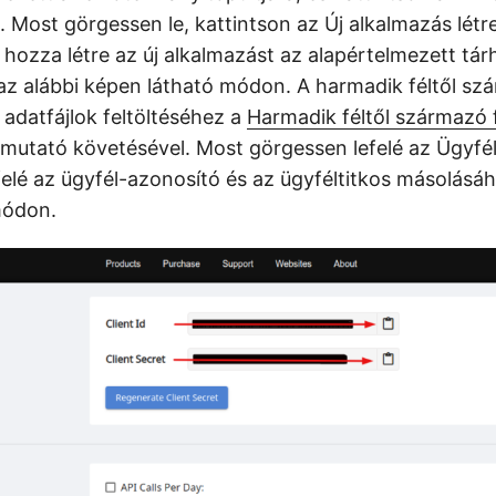
n. Most görgessen le, kattintson az Új alkalmazás lét
hozza létre az új alkalmazást az alapértelmezett tár
 az alábbi képen látható módon. A harmadik féltől sz
z adatfájlok feltöltéséhez a
Harmadik féltől származó 
mutató követésével. Most görgessen lefelé az Ügyfél 
felé az ügyfél-azonosító és az ügyféltitkos másolásáh
módon.