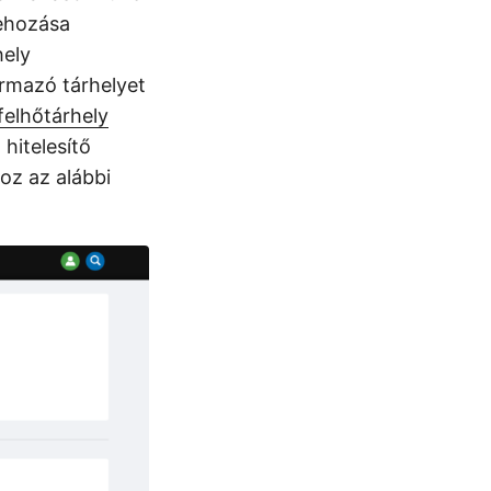
rehozása
hely
ármazó tárhelyet
felhőtárhely
hitelesítő
oz az alábbi