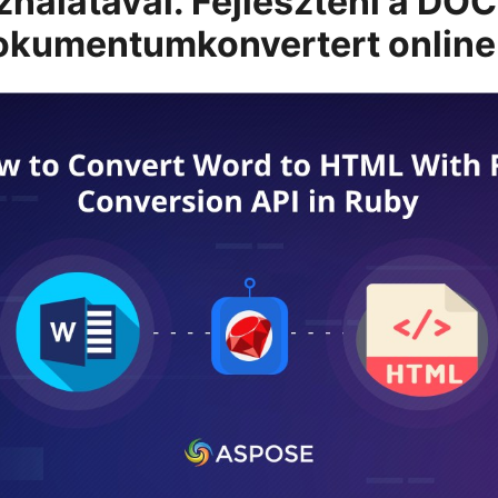
nálatával. Fejleszteni a DOC
kumentumkonvertert online