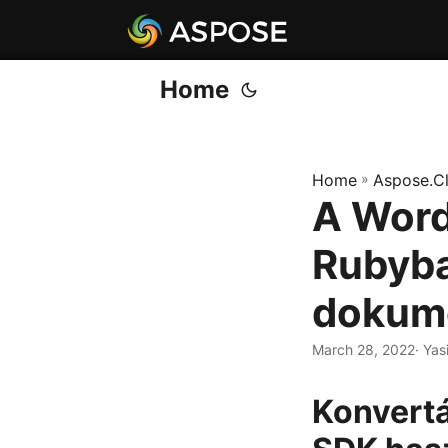
Home
Home
»
Aspose.C
A Word
Rubyba
dokum
March 28, 2022
· Yas
Konvertá