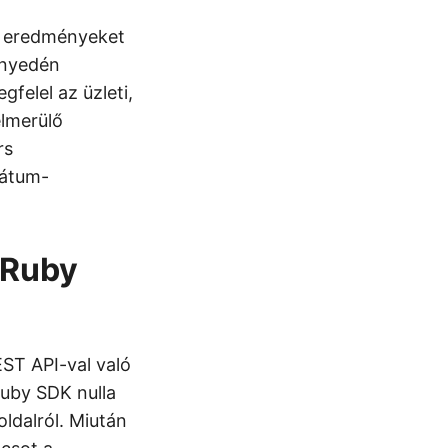
ű eredményeket
nnyedén
felel az üzleti,
lmerülő
rs
mátum-
 Ruby
ST API-val való
Ruby SDK nulla
oldalról. Miután