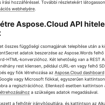
és írási hozzáféréssel. További részletekért látogasso
ációs webhelyére
.
étre Aspose.Cloud API hitele
t
t összes függőségi csomagjának telepítése után a k
lientSecret adatok beszerzése az Aspose.Words felhő
ord-HTML-konverzióhoz. Két lehetőség van a REST A
 néhány rest kliensen, például cURL-en vagy felhő SD
épés egy fiók létrehozása az
Aspose.Cloud dashboard
Google vagy Microsoft fiókkal, egyszerűen kattintso
bra a regisztrációhoz. Ellenkező esetben kattintson 
 létrehozásához
a szükséges adatok megadásával.
ezett a felhőtér irányítópultjára, és kattintson az Al