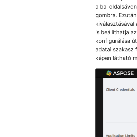
a bal oldalsávo
gombra. Ezután 
kiválasztásával
is beállíthatja a
konfigurálása
út
adatai szakasz 
képen látható 