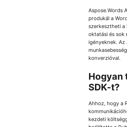
Aspose.Words A
produkál a Word
szerkesztheti a 
oktatási és so
igényeknek. Az
munkasebességg
konverzióval.
Hogyan 
SDK-t?
Ahhoz, hogy a 
kommunikációhoz
kezdeti költségg