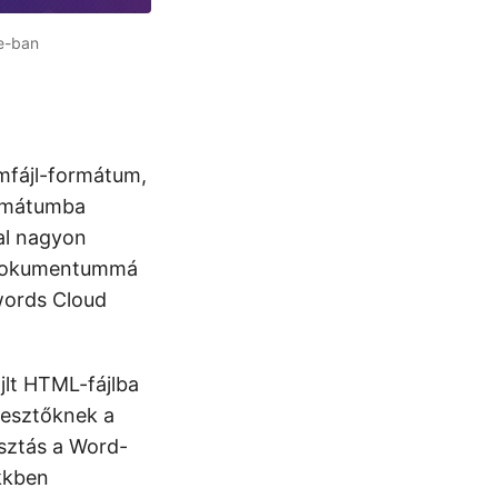
e-ban
mfájl-formátum,
ormátumba
al nagyon
L-dokumentummá
words Cloud
jlt HTML-fájlba
lesztőknek a
sztás a Word-
ikkben