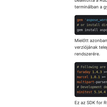
beállította a Ru
terminálban a g
gem
'aspose_wor
# or install di
Mielőtt azonban
verziójának tele
rendszerére.
# Following are
faraday
1
.
4
.
3
 >
marcel
1
.
0
.
1
 >=
multipart
-parse
# Development d
minitest
5
.
14
.
4
Ez az SDK for 