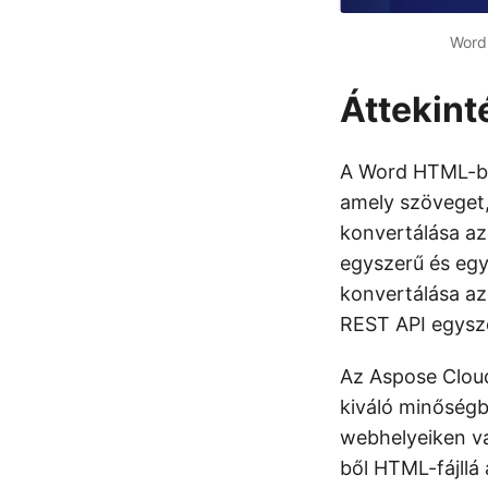
Word
Áttekint
A Word HTML-be
amely szöveget
konvertálása a
egyszerű és eg
konvertálása a
REST API egysze
Az Aspose Cloud
kiváló minőségb
webhelyeiken va
ből HTML-fájllá