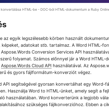
 konvertálása HTML-be - DOC-ból HTML-dokumentum a Ruby Onlin
és
 az egyik legszélesebb körben használt dokumentu
, képeket, adatokat stb. tartalmaz. A Word HTML-f
z Aspose.Words Conversion Services API használatáv
yszerű folyamat. Számos előnnyel jár a Word HTM
z
Aspose.Words Cloud API
használatával. Az Aspose.
rű és gyors fájlformátum-konverziót végez.
 API segítségével gyorsan konvertálhat egy Word-fá
en. Használja Word to HTML-ünket, amely segít a fej
ló használatában. Word konverterünk a legjobb vála
 alakításához szükséges fájlkonverzióhoz. Ebben a c