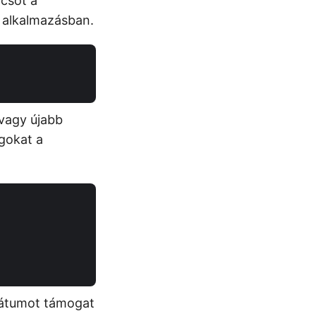
ncsot a
y alkalmazásban.
vagy újabb
agokat a
mátumot támogat