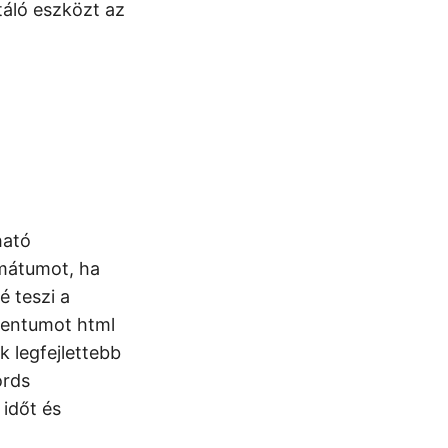
áló eszközt az
ható
mátumot, ha
 teszi a
mentumot html
k legfejlettebb
ords
időt és