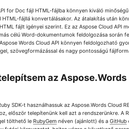
PI for Doc fájl HTML-fájlba könnyen kiváló minőség
 HTML-fájllá konvertálásakor. Az átalakítás után kö
HTML fájlt igényei szerint. Ez az Aspose Cloud API meg
k más célú Word-dokumentumok feldolgozása során fe
 Aspose Words Cloud API könnyen feldolgozható gyo
el, szövegformázással és nagy pontosságú fájlfor
telepítsem az Aspose.Words
Ruby SDK-t használhassuk az Aspose.Words Cloud RE
, először telepítenünk kell azt a rendszerünkre. A 
el tölthető le
RubyGem
néven (ajánlott) és a
GitHub