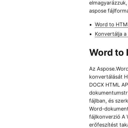
elmagyarázzuk,
aspose fájlform
Word to HTML
Konvertálja 
Word to
Az Aspose.Word
konvertálását 
DOCX HTML API-
dokumentumstru
fájlban, és szer
Word-dokumentu
fájlkonverzió A
erőfeszítést tak