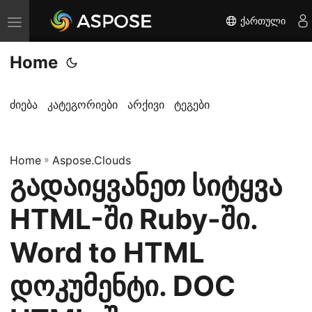
ქართული
T
o
Home
g
g
l
ძიება
კატეგორიები
არქივი
ტეგები
e
n
Home
a
»
Aspose.Clouds
გადაიყვანეთ სიტყვა
v
i
HTML-ში Ruby-ში.
g
a
Word to HTML
t
დოკუმენტი. DOC
i
o