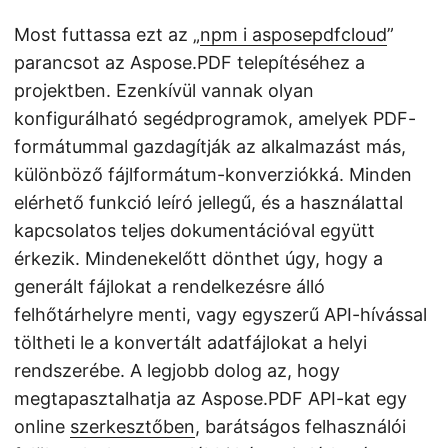
Most futtassa ezt az „
npm i asposepdfcloud
”
parancsot az Aspose.PDF telepítéséhez a
projektben. Ezenkívül vannak olyan
konfigurálható segédprogramok, amelyek PDF-
formátummal gazdagítják az alkalmazást más,
különböző fájlformátum-konverziókká. Minden
elérhető funkció leíró jellegű, és a használattal
kapcsolatos teljes dokumentációval együtt
érkezik. Mindenekelőtt dönthet úgy, hogy a
generált fájlokat a rendelkezésre álló
felhőtárhelyre menti, vagy egyszerű API-hívással
töltheti le a konvertált adatfájlokat a helyi
rendszerébe. A legjobb dolog az, hogy
megtapasztalhatja az Aspose.PDF API-kat egy
online
szerkesztőben
, barátságos felhasználói