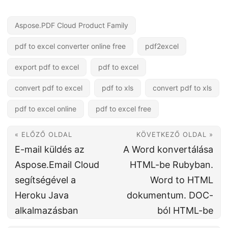
Aspose.PDF Cloud Product Family
pdf to excel converter online free
pdf2excel
export pdf to excel
pdf to excel
convert pdf to excel
pdf to xls
convert pdf to xls
pdf to excel online
pdf to excel free
« ELŐZŐ OLDAL
KÖVETKEZŐ OLDAL »
E-mail küldés az
A Word konvertálása
Aspose.Email Cloud
HTML-be Rubyban.
segítségével a
Word to HTML
Heroku Java
dokumentum. DOC-
alkalmazásban
ból HTML-be