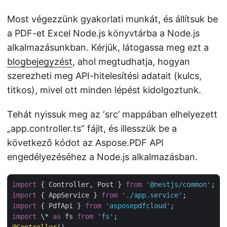
Most végezzünk gyakorlati munkát, és állítsuk be
a PDF-et Excel Node.js könyvtárba a Node.js
alkalmazásunkban. Kérjük, látogassa meg ezt a
blogbejegyzést
, ahol megtudhatja, hogyan
szerezheti meg API-hitelesítési adatait (kulcs,
titkos), mivel ott minden lépést kidolgoztunk.
Tehát nyissuk meg az ‘src’ mappában elhelyezett
„app.controller.ts” fájlt, és illesszük be a
következő kódot az Aspose.PDF API
engedélyezéséhez a Node.js alkalmazásban.
import
 { Controller, Post } 
from
'@nestjs/common'
import
 { AppService } 
from
'./app.service'
import
 { PdfApi } 
from
'asposepdfcloud'
import
 \* 
as
 fs 
from
'fs'
@Controller