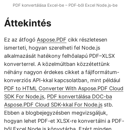
PDF konvertálása Excel-be – PDF-ből Excel Node.js-be
Áttekintés
Ez az átfogó
Aspose.PDF
cikk részletesen
ismerteti, hogyan szerelheti fel Node.js
alkalmazását hatékony felhőalapú PDF–XLSX
konverterrel. A közelmúltban közzétettünk
néhány nagyon érdekes cikket a fájlformátum-
konverziós API-kkal kapcsolatban, mint például
PDF to HTML Converter With Aspose.PDF Cloud
SDK For Node.js
,
PDF konvertálása DOC-ba
Aspose.PDF Cloud SDK-kkal For Node.js
stb.
Ebben a blogbejegyzésben megvizsgáljuk,
hogyan lehet PDF-et XLSX-re konvertálni a PDF-
ből Excel Node.js könyvtárba. Ezért minden