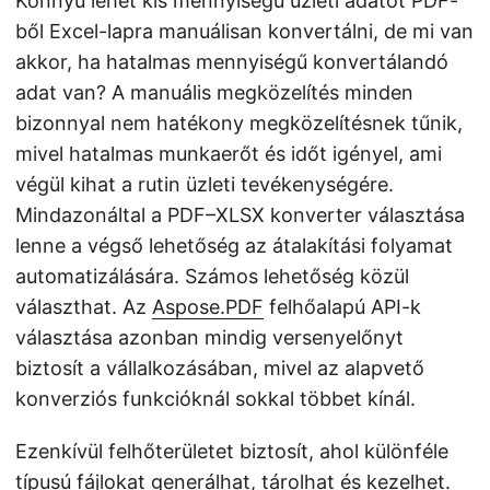
Könnyű lehet kis mennyiségű üzleti adatot PDF-
ből Excel-lapra manuálisan konvertálni, de mi van
akkor, ha hatalmas mennyiségű konvertálandó
adat van? A manuális megközelítés minden
bizonnyal nem hatékony megközelítésnek tűnik,
mivel hatalmas munkaerőt és időt igényel, ami
végül kihat a rutin üzleti tevékenységére.
Mindazonáltal a PDF–XLSX konverter választása
lenne a végső lehetőség az átalakítási folyamat
automatizálására. Számos lehetőség közül
választhat. Az
Aspose.PDF
felhőalapú API-k
választása azonban mindig versenyelőnyt
biztosít a vállalkozásában, mivel az alapvető
konverziós funkcióknál sokkal többet kínál.
Ezenkívül felhőterületet biztosít, ahol különféle
típusú fájlokat generálhat, tárolhat és kezelhet.