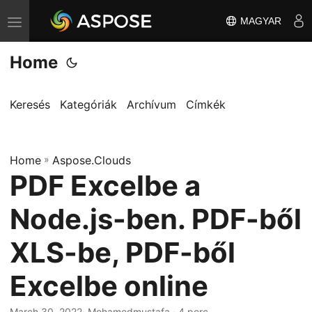
MAGYAR
T
o
Home
g
g
l
Keresés
Kategóriák
Archívum
Címkék
e
n
Home
a
»
Aspose.Clouds
PDF Excelbe a
v
i
Node.js-ben. PDF-ből
g
a
XLS-be, PDF-ből
t
Excelbe online
i
o
March 30, 2022
· Mohamedmustafa · 4 perc