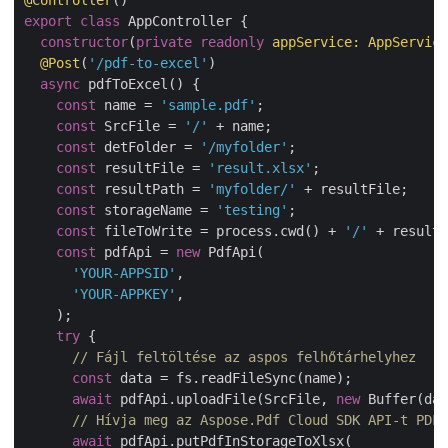
export
class
 AppController {

constructor
(
private
readonly
 appService: AppService
@Post
(
'/pdf-to-excel'
)

async
 pdfToExcel() {

const
 name = 
'sample.pdf'
;

const
 SrcFile = 
'/'
 + name;

const
 detFolder = 
'/myfolder'
;

const
 resultFile = 
'result.xlsx'
;

const
 resultPath = 
'myfolder/'
 + resultFile;

const
 storageName = 
'testing'
;

const
 fileToWrite = process.cwd() + 
'/'
 + resultF
const
 pdfApi = 
new
 PdfApi(

'YOUR-APPSID'
,

'YOUR-APPKEY'
,

    );

try
 {

// Fájl feltöltése az aspos felhőtárhelyhez
const
 data = fs.readFileSync(name);

await
 pdfApi.uploadFile(SrcFile, 
new
 Buffer(dat
// Hívja meg az Aspose.Pdf Cloud SDK API-t PDF-
await
 pdfApi.putPdfInStorageToXlsx(
