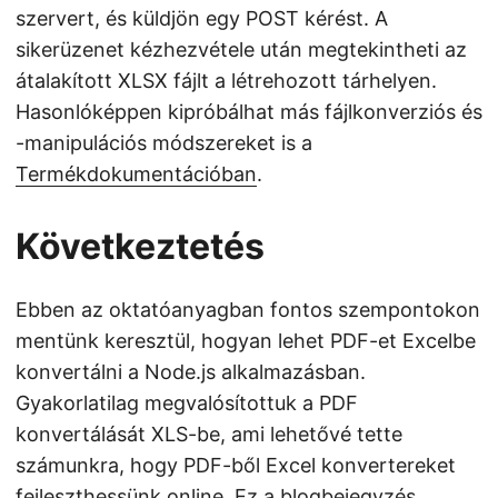
szervert, és küldjön egy POST kérést. A
sikerüzenet kézhezvétele után megtekintheti az
átalakított XLSX fájlt a létrehozott tárhelyen.
Hasonlóképpen kipróbálhat más fájlkonverziós és
-manipulációs módszereket is a
Termékdokumentációban
.
Következtetés
Ebben az oktatóanyagban fontos szempontokon
mentünk keresztül, hogyan lehet PDF-et Excelbe
konvertálni a Node.js alkalmazásban.
Gyakorlatilag megvalósítottuk a PDF
konvertálását XLS-be, ami lehetővé tette
számunkra, hogy PDF-ből Excel konvertereket
fejleszthessünk online. Ez a blogbejegyzés