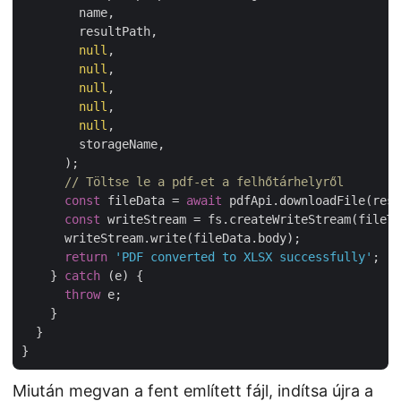
        name,

        resultPath,

null
,

null
,

null
,

null
,

null
,

        storageName,

      );

// Töltse le a pdf-et a felhőtárhelyről
const
 fileData = 
await
 pdfApi.downloadFile(resu
const
 writeStream = fs.createWriteStream(fileTo
      writeStream.write(fileData.body);

return
'PDF converted to XLSX successfully'
;

    } 
catch
 (e) {

throw
 e;

    }

  }

Miután megvan a fent említett fájl, indítsa újra a