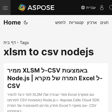
עִברִית
T
o
Home
תגים
ארכיון
קטגוריות
לחפש
g
g
l
Tags
»
דף בית
e
xlsm to csv nodejs
n
a
v
ממיר XLSM ל-CSV באמצעות
i
Node.js | המרה של מקרא Excel ל-
g
CSV
a
t
למד כיצד להמיר XLSM (ספרי עבודה של Excel עם מאקרו)
i
לפורמט CSV באמצעות Node.js ו- Aspose.Cells Cloud SDK.
פתרון מהימן לאוטומציה של המרת Excel עם מאקרו ל- CSV
o
באינטרנט.