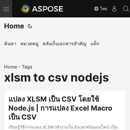
ไทย
T
o
Home
g
g
l
ค้นหา
หมวดหมู่
คลังเก็บเอกสารสำคัญ
แท็ก
e
n
Home
a
»
Tags
xlsm to csv nodejs
v
i
g
แปลง XLSM เป็น CSV โดยใช้
a
Node.js | การแปลง Excel Macro
t
i
เป็น CSV
o
เรียนรู้วิธีการแปลง XLSM (ทำงานใน Excel พร้อมแมโคร) เป็น