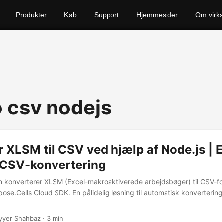
Produkter
Køb
Support
Hjemmesider
Om virk
o csv nodejs
 XLSM til CSV ved hjælp af Node.js | 
l CSV-konvertering
 konverterer XLSM (Excel-makroaktiverede arbejdsbøger) til CSV-f
pose.Cells Cloud SDK. En pålidelig løsning til automatisk konverterin
yyer Shahbaz · 3 min