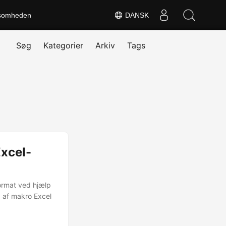
somheden
DANSK
Søg
Kategorier
Arkiv
Tags
Excel-
ormat ved hjælp
g af makro Excel