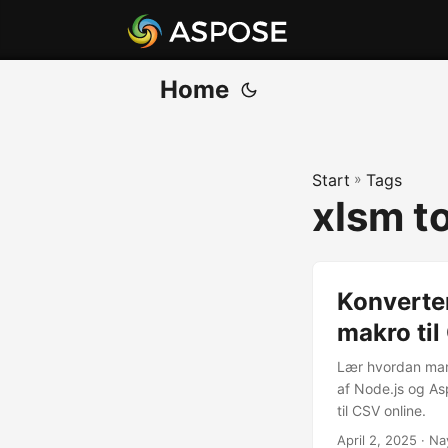
Home
Start
»
Tags
xlsm t
Konverter
makro ti
Lær hvordan man
af Node.js og As
til CSV online.
April 2, 2025
· Na