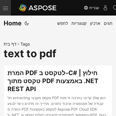
עִברִית
T
o
Home
תגים
ארכיון
קטגוריות
לחפש
g
g
l
Tags
»
דף בית
e
text to pdf
n
a
v
המרת PDF לטקסט ב-C# | חילוץ
i
טקסט מתוך PDF באמצעות .NET
g
REST API
a
t
חל extracting טקסט מקבצי PDF הוא שלב קריטי בהרבה זרימות
i
עבודה של אוטומציה ועיבוד נתונים. מדריך זה מדגים כיצד לבצע
המרה מ-PDF לטקסט באמצעות Aspose.PDF Cloud SDK
o
ל-.NET, המאפשר למפתחים להעתיק בקלות טקסט מ-PDF, לבנות