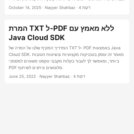
n
המ converter PDF ל-TXT, ולשלב יכולות OCR למסמכים סרוקים
· Nayyer Shahbaz · 4 דקות
October 14, 2025
— הכל דרך API REST אחד.
המרת TXT ל-PDF ללא מאמץ עם
Java Cloud SDK
המדריך המקיף שלנו על המרה של TXT ל- PDF באמצעות Java
Cloud SDK. מאמר זה עוסק בטכניקות מקצועיות ובשיטות הטובות
ביותר, ומאפשר לך לעבור בקלות מקבצי טקסט פשוטים למסמכי
PDF מלוטשים וניתנים לשיתוף.
· Nayyer Shahbaz · 4 דקות
June 25, 2022