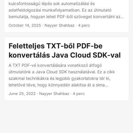
n
kulcsfontosságú lépés sok automatizálási és
adatfeldolgozási munkafolyamatban. Ez az útmutató
bemutatja, hogyan lehet PDF-ből szöveget konvertálni az
Aspose.PDF Cloud SDK for .NET használatával, lehetővé
October 14, 2025
· Nayyer Shahbaz · 4 perc
téve a fejlesztők számára, hogy könnyen másoljanak
szöveget PDF-ből, PDF-től TXT-ig konvertert készítsenek,
és OCR képességeket integráljanak a beolvasott
Feletteljes TXT-ből PDF-be
dokumentumokhoz — mindezt egyetlen REST API-n
konvertálás Java Cloud SDK-val
keresztül.
A TXT PDF-vé konvertálására vonatkozó átfogó
útmutatónk a Java Cloud SDK használatával. Ez a cikk
szakmai technikákra és legjobb gyakorlatokra tér ki,
lehetővé téve, hogy könnyedén alakítsa át a sima
szövegfájlokat csiszolt és megosztható PDF-
June 25, 2022
· Nayyer Shahbaz · 4 perc
dokumentumokká.