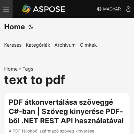
MAGYAR
T
o
Home
g
g
l
Keresés
Kategóriák
Archívum
Címkék
e
n
Home
a
»
Tags
text to pdf
v
i
g
PDF átkonvertálása szöveggé
a
C#-ban | Szöveg kinyerése PDF-
t
i
ből .NET REST API használatával
o
A PDF fájlokból származó szöveg kinyerése