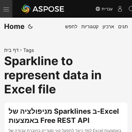
עִברִית
T
o
Home
תגים
ארכיון
קטגוריות
לחפש
g
g
l
Tags
»
דף בית
e
Sparkline to
n
a
represent data in
v
i
Excel file
g
a
t
מניפולציה של Sparklines ב-Excel
i
באמצעות Free REST API
o
למד כיצד לתפעל קווי סטרייק בחוברת עבודה של Excel באמצעות