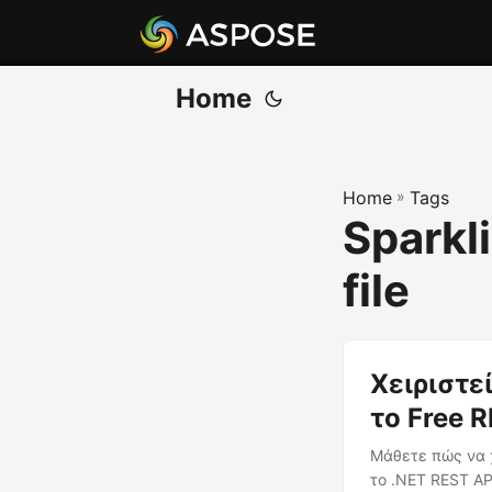
Home
Home
»
Tags
Sparkli
file
Χειριστε
το Free 
Μάθετε πώς να χ
το .NET REST AP