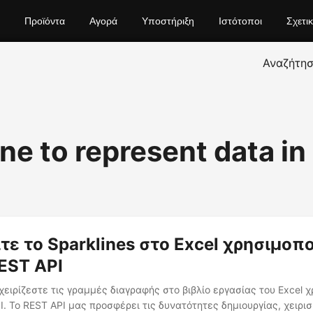
Προϊόντα
Αγορά
Υποστήριξη
Ιστότοποι
Σχετι
Αναζήτη
ne to represent data in
ίτε το Sparklines στο Excel χρησιμο
REST API
ειρίζεστε τις γραμμές διαγραφής στο βιβλίο εργασίας του Excel 
I. Το REST API μας προσφέρει τις δυνατότητες δημιουργίας, χειρι