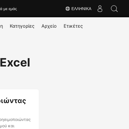
κά με εμάς
ΕΛΛΗΝΙΚΆ
ση
Κατηγορίες
Αρχείο
Ετικέτες
 Excel
ποιώντας
χρησιμοποιώντας
σμού και