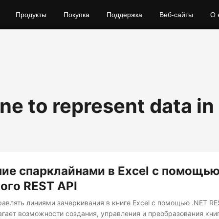
Продукты
Покупка
Поддержка
Веб-сайты
О 
ne to represent data in
ие спарклайнами в Excel с помощь
ого REST API
правлять линиями зачеркивания в книге Excel с помощью .NET RE
агает возможности создания, управления и преобразования книги