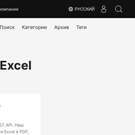
компании
РУССКИЙ
Поиск
Категории
Архив
Теги
 Excel
ю
ST API. Наш
 Excel в PDF,