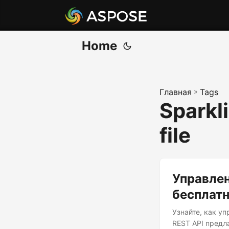
Home
Главная
»
Tags
Sparkli
file
Управлен
бесплатн
Узнайте, как у
REST API предл