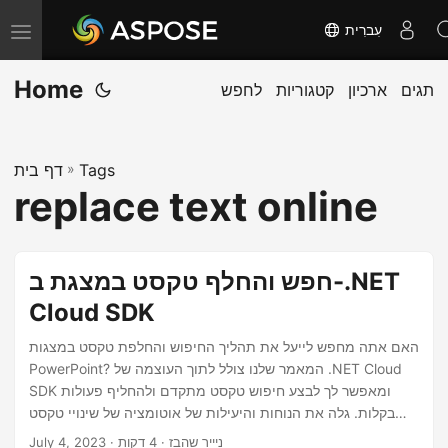
עִברִית
T
o
Home
תגים
ארכיון
קטגוריות
לחפש
g
g
l
Tags
»
דף בית
e
replace text online
n
a
v
חפש והחלף טקסט במצגת ב-.NET
i
Cloud SDK
g
a
האם אתה מחפש לייעל את תהליך החיפוש והחלפת טקסט במצגות
PowerPoint? המאמר שלנו צולל לתוך העוצמה של .NET Cloud
t
SDK ומאפשר לך לבצע חיפוש טקסט מתקדם ולהחליף פעולות
i
בקלות. גלה את הנוחות והיעילות של אוטומציה של שינויי טקסט
o
בקובצי PowerPoint, תוך חיסכון של זמן ומאמץ יקרים.
· ניייר שהבז · 4 דקות
July 4, 2023