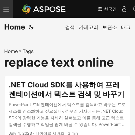
한국인
내
비
Home
게
검색
카테고리
보관소
태그
이
션
Home
»
Tags
전
replace text online
환
.NET Cloud SDK를 사용하여 프레
젠테이션에서 텍스트 검색 및 바꾸기
PowerPoint 프레젠테이션에서 텍스트를 검색하고 바꾸는 프로
세스를 간소화하고 싶으십니까? 우리 기사에서는 .NET Cloud
SDK의 강력한 기능을 자세히 살펴보고 이를 통해 고급 텍스트
검색을 수행하고 작업을 쉽게 바꿀 수 있습니다. PowerPoint 파
일의 텍스트 수정을 자동화하여 귀중한 시간과 노력을 절약하
July 4, 2023
· 나이에르 샤바즈 · 3 min