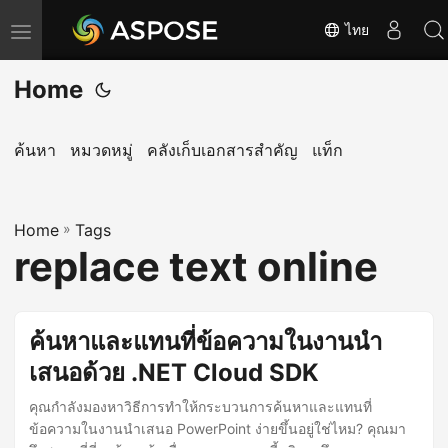
ไทย
T
o
Home
g
g
l
ค้นหา
หมวดหมู่
คลังเก็บเอกสารสำคัญ
แท็ก
e
n
Home
a
»
Tags
replace text online
v
i
g
ค้นหาและแทนที่ข้อความในงานนำ
a
เสนอด้วย .NET Cloud SDK
t
i
คุณกำลังมองหาวิธีการทำให้กระบวนการค้นหาและแทนที่
o
ข้อความในงานนำเสนอ PowerPoint ง่ายขึ้นอยู่ใช่ไหม? คุณมา