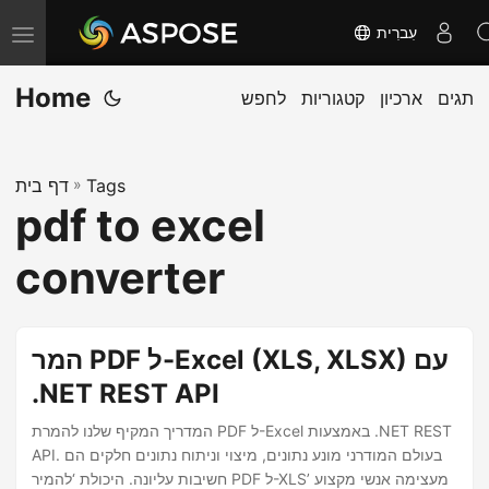
עִברִית
T
o
Home
תגים
ארכיון
קטגוריות
לחפש
g
g
l
Tags
»
דף בית
e
pdf to excel
n
a
converter
v
i
g
המר PDF ל-Excel (XLS, XLSX) עם
a
.NET REST API
t
המדריך המקיף שלנו להמרת PDF ל-Excel באמצעות .NET REST
i
API. בעולם המודרני מונע נתונים, מיצוי וניתוח נתונים חלקים הם
o
חשיבות עליונה. היכולת ‘להמיר PDF ל-XLS’ מעצימה אנשי מקצוע