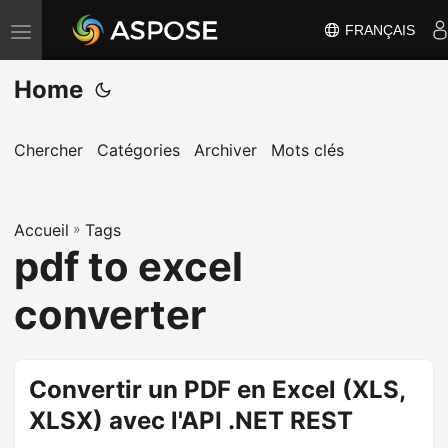
FRANÇAIS
B
a
Home
s
c
u
Chercher
Catégories
Archiver
Mots clés
l
e
Accueil
r
»
Tags
pdf to excel
l
a
converter
n
a
v
Convertir un PDF en Excel (XLS,
i
XLSX) avec l'API .NET REST
g