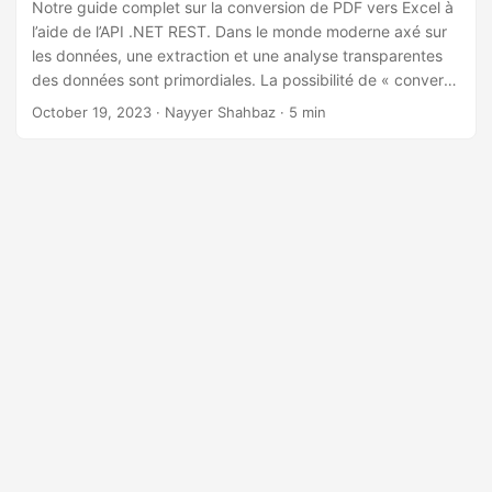
a
Notre guide complet sur la conversion de PDF vers Excel à
l’aide de l’API .NET REST. Dans le monde moderne axé sur
t
les données, une extraction et une analyse transparentes
i
des données sont primordiales. La possibilité de « convertir
o
un PDF en XLS » permet aux professionnels de divers
October 19, 2023
· Nayyer Shahbaz · 5 min
n
domaines, de la finance à la recherche et au-delà.