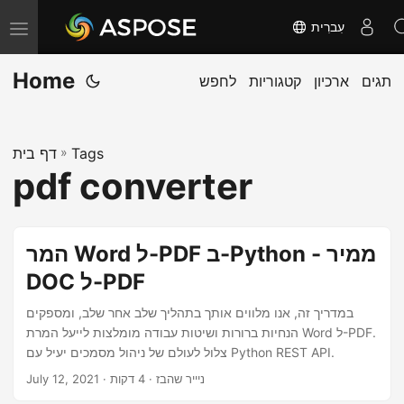
עִברִית
T
o
Home
תגים
ארכיון
קטגוריות
לחפש
g
g
l
Tags
»
דף בית
e
pdf converter
n
a
v
המר Word ל-PDF ב-Python - ממיר
i
DOC ל-PDF
g
a
במדריך זה, אנו מלווים אותך בתהליך שלב אחר שלב, ומספקים
הנחיות ברורות ושיטות עבודה מומלצות לייעל המרת Word ל-PDF.
t
צלול לעולם של ניהול מסמכים יעיל עם Python REST API.
i
· ניייר שהבז · 4 דקות
July 12, 2021
o