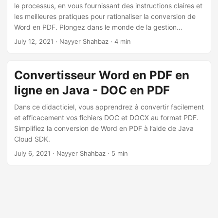
a
le processus, en vous fournissant des instructions claires et
t
les meilleures pratiques pour rationaliser la conversion de
Word en PDF. Plongez dans le monde de la gestion
i
efficace des documents avec l’API REST Python.
July 12, 2021
· Nayyer Shahbaz · 4 min
o
n
Convertisseur Word en PDF en
ligne en Java - DOC en PDF
Dans ce didacticiel, vous apprendrez à convertir facilement
et efficacement vos fichiers DOC et DOCX au format PDF.
Simplifiez la conversion de Word en PDF à l’aide de Java
Cloud SDK.
July 6, 2021
· Nayyer Shahbaz · 5 min