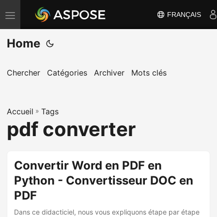
FRANÇAIS
B
a
Home
s
c
u
Chercher
Catégories
Archiver
Mots clés
l
e
Accueil
r
»
Tags
pdf converter
l
a
n
Convertir Word en PDF en
a
Python - Convertisseur DOC en
v
i
PDF
g
Dans ce didacticiel, nous vous expliquons étape par étape