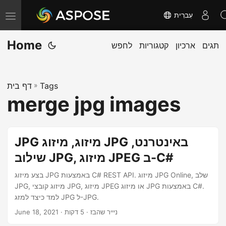
עִברִית
T
o
Home
תגים
ארכיון
קטגוריות
לחפש
g
g
l
Tags
»
דף בית
e
merge jpg images
n
a
v
JPG מיזוג, מיזוג JPG באינטרנט,
i
שילוב JPG, מיזוג JPEG ב-C#
g
a
בצע מיזוג JPG באמצעות C# REST API. מיזוג JPG Online, שלב
JPG, מיזוג קובצי JPG, מיזוג JPEG או מיזוג JPG באמצעות C#.
t
למד כיצד למזג JPG ל-JPG.
i
· ניייר שהבז · 5 דקות
June 18, 2021
o