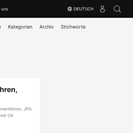
 uns
DEUTSCH
e
Kategorien
Archiv
Stichworte
hren,
mmenführen, JPG
 mit C#