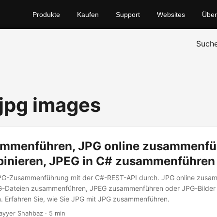
Produkte
Kaufen
Support
Websites
Über
Such
jpg images
mmenführen, JPG online zusammenfü
inieren, JPEG in C# zusammenführen
JPG-Zusammenführung mit der C#-REST-API durch. JPG online zusa
G-Dateien zusammenführen, JPEG zusammenführen oder JPG-Bilder
 Erfahren Sie, wie Sie JPG mit JPG zusammenführen.
ayyer Shahbaz · 5 min