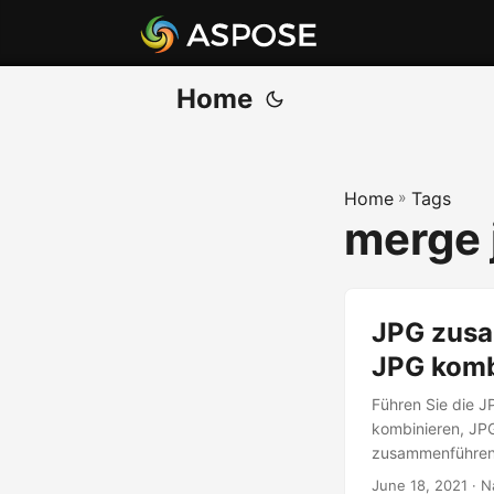
Home
Home
»
Tags
merge 
JPG zusa
JPG komb
Führen Sie die 
kombinieren, JP
zusammenführen.
June 18, 2021
· N