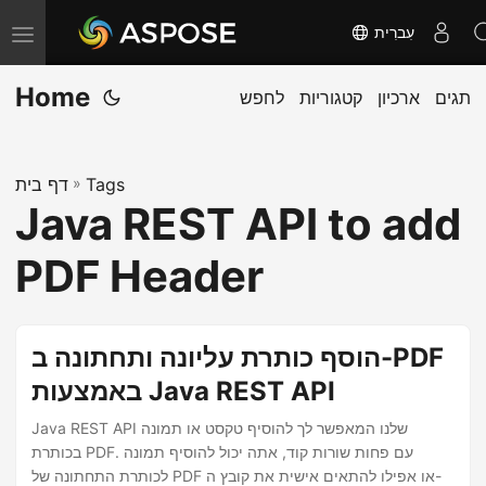
עִברִית
T
o
Home
תגים
ארכיון
קטגוריות
לחפש
g
g
l
Tags
»
דף בית
e
Java REST API to add
n
a
PDF Header
v
i
g
הוסף כותרת עליונה ותחתונה ב-PDF
a
באמצעות Java REST API
t
Java REST API שלנו המאפשר לך להוסיף טקסט או תמונה
i
בכותרת PDF. עם פחות שורות קוד, אתה יכול להוסיף תמונה
o
לכותרת התחתונה של PDF או אפילו להתאים אישית את קובץ ה-