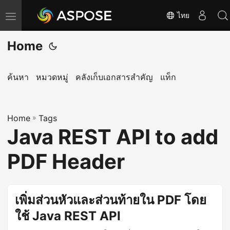
ไทย
T
o
Home
g
g
l
ค้นหา
หมวดหมู่
คลังเก็บเอกสารสำคัญ
แท็ก
e
n
Home
a
»
Tags
Java REST API to add
v
i
PDF Header
g
a
t
เพิ่มส่วนหัวและส่วนท้ายใน PDF โดย
i
ใช้ Java REST API
o