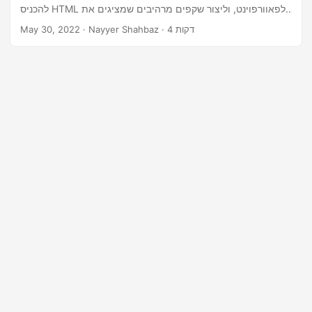
n
להכניס HTML לפאוורפוינט, וליצור שקפים מרהיבים שמציגים את
תוכן האינטרנט שלכם באמצעות Java Cloud SDK.
· Nayyer Shahbaz · 4 דקות
May 30, 2022