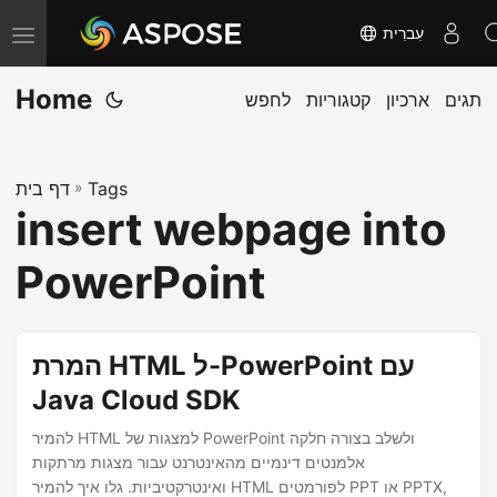
עִברִית
T
o
Home
תגים
ארכיון
קטגוריות
לחפש
g
g
l
Tags
»
דף בית
e
insert webpage into
n
a
PowerPoint
v
i
g
המרת HTML ל-PowerPoint עם
a
Java Cloud SDK
t
להמיר HTML למצגות של PowerPoint ולשלב בצורה חלקה
i
אלמנטים דינמיים מהאינטרנט עבור מצגות מרתקות
o
ואינטרקטיביות. גלו איך להמיר HTML לפורמטים PPT או PPTX,