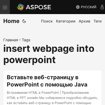
РУССКИЙ
П
е
Home
р
Поиск
Категории
Архив
Теги
е
к
Главная
»
Tags
л
insert webpage into
ю
ч
powerpoint
и
т
ь
Вставьте веб-страницу в
н
PowerPoint с помощью Java
а
Встраивание HTML в PowerPoint | Преобразование
в
HTML в PPT онлайн Мы собираемся подробно обсудить,
и
как вставить веб-страницу в PowerPoint с помощью