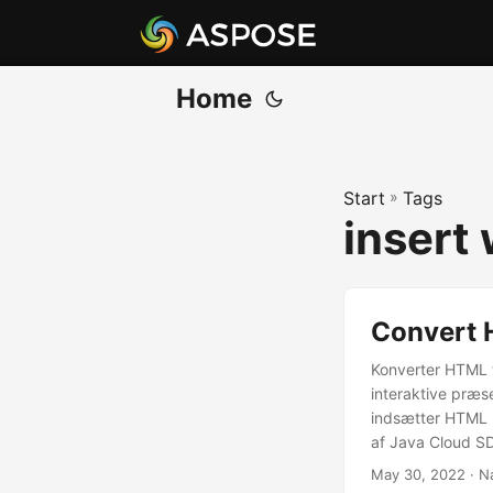
Home
Start
»
Tags
insert
Convert 
Konverter HTML 
interaktive præs
indsætter HTML i
af Java Cloud S
May 30, 2022
· N