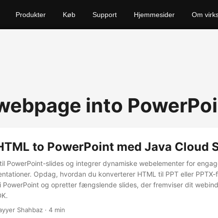
Produkter
Køb
Support
Hjemmesider
Om virk
 webpage into PowerPoi
HTML to PowerPoint med Java Cloud 
til PowerPoint-slides og integrer dynamiske webelementer for enga
entationer. Opdag, hvordan du konverterer HTML til PPT eller PPTX-
 PowerPoint og opretter fængslende slides, der fremviser dit webin
DK.
ayyer Shahbaz · 4 min