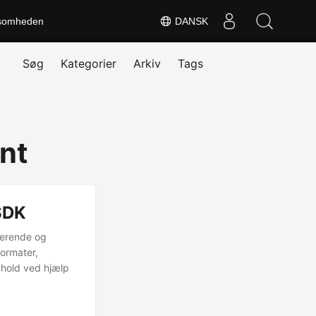
somheden
DANSK
Søg
Kategorier
Arkiv
Tags
nt
SDK
gerende og
formater,
dhold ved hjælp