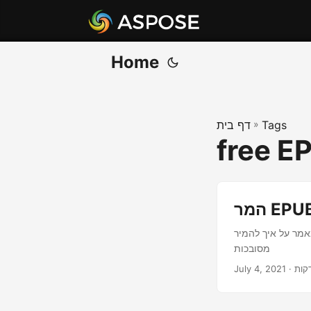
Home
Tags
»
דף בית
free E
 איך להמיר EPUB ל-PDF באמצעות C# .NET. ההמרה מבוססת על .NET REST API ללא צורך בהתקנות
מסובכות
July 4, 2021