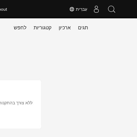
עִברִית
bout
תגים
ארכיון
קטגוריות
לחפש