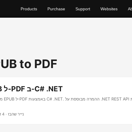
Products
Purchase
Support
Websites
A
PUB to PDF
המר EPUB ל-PDF ב-C# .NET
מאמר על
· ניייר שהבז · 4 דקות