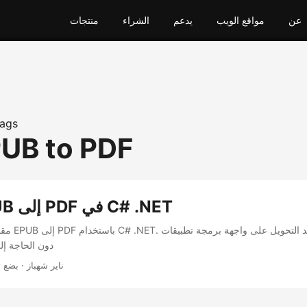
عن
مواقع الويب
يدعم
الشراء
منتجات
ags
PUB to PDF
تحويل EPUB إلى PDF في C# .NET
مقالة عن كيفي
دون الحاجة إل
· ناير شهباز · بضع 