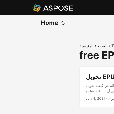
Home
T
»
الصفحة الرئيسية
free E
ة تحويل EPUB إلى PDF باستخدام C# .NET. يعتمد التحويل على واجهة برمجة تطبيقات .NET REST
ى أي تثبيتات معقدة
ثوان
July 4, 2021