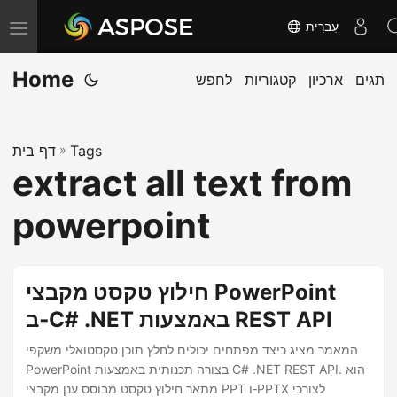
עִברִית
T
o
Home
תגים
ארכיון
קטגוריות
לחפש
g
g
l
Tags
»
דף בית
e
extract all text from
n
a
powerpoint
v
i
g
חילוץ טקסט מקבצי PowerPoint
a
ב‑C# .NET באמצעות REST API
t
המאמר מציג כיצד מפתחים יכולים לחלץ תוכן טקסטואלי משקפי
i
PowerPoint בצורה תכנותית באמצעות C# .NET REST API. הוא
o
מתאר חילוץ טקסט מבוסס ענן מקבצי PPT ו‑PPTX לצורכי