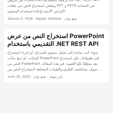
n
وتغطي استخراج النص من ملفات PPT و PPTX عبر السحابة
لأغراض الأتمتة وإعادة استخدام المحتوى.
· Nayyer Shahbaz · بضع ثوان
January 2, 2026
استخراج النص من عرض PowerPoint
التقديمي باستخدام .NET REST API
سواء كنت بحاجة إلى تحليل محتوى الشرائح، أو إجراء استخراج
البيانات، أو دمج بيانات PowerPoint في تطبيقاتك، فإن استخراج
النص من PowerPoint يعد متطلبًا بالغ الأهمية. في هذه المقالة،
سوف نستكشف الطرق والتقنيات المختلفة لاستخراج النص من
عروض PowerPoint التقديمية باستخدام .NET REST API.
· ناير شهباز · بضع ثوان
June 26, 2023