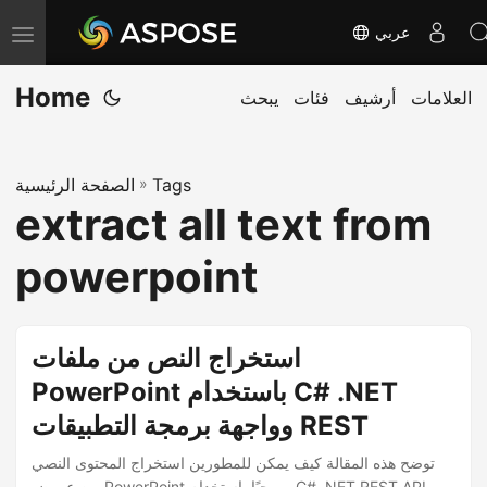
عربي
T
o
Home
العلامات
أرشيف
فئات
يبحث
g
g
l
Tags
»
الصفحة الرئيسية
e
extract all text from
n
a
powerpoint
v
i
g
استخراج النص من ملفات
a
PowerPoint باستخدام C# .NET
t
وواجهة برمجة التطبيقات REST
i
o
توضح هذه المقالة كيف يمكن للمطورين استخراج المحتوى النصي
من عروض PowerPoint برمجيًا باستخدام C# .NET REST API.