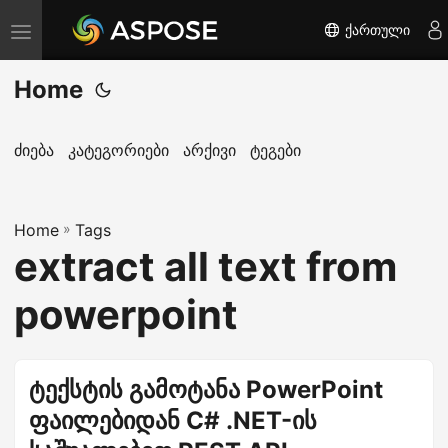
ქართული
T
o
Home
g
g
l
ძიება
კატეგორიები
არქივი
ტეგები
e
n
Home
a
»
Tags
extract all text from
v
i
powerpoint
g
a
t
ტექსტის გამოტანა PowerPoint
i
ფაილებიდან C# .NET-ის
o