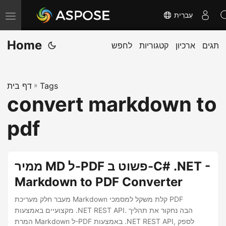
עִברִית
T
o
Home
תגים
ארכיון
קטגוריות
לחפש
g
g
l
Tags
»
דף בית
e
convert markdown to
n
a
pdf
v
i
g
ממיר MD ל-PDF פשוט ב-C# .NET -
a
Markdown to PDF Converter
t
מעבר חלק מעריכת Markdown קלת משקל למסמכי PDF
i
מקצועיים באמצעות .NET REST API. הבה נחקור את תהליך
o
המרת Markdown ל-PDF באמצעות .NET REST API, לספק