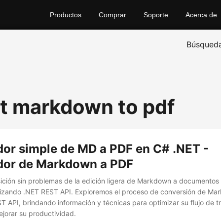
Productos
Comprar
Soporte
Acerca de
Búsqued
t markdown to pdf
dor simple de MD a PDF en C# .NET -
dor de Markdown a PDF
sición sin problemas de la edición ligera de Markdown a documentos
ilizando .NET REST API. Exploremos el proceso de conversión de M
 API, brindando información y técnicas para optimizar su flujo de t
jorar su productividad.