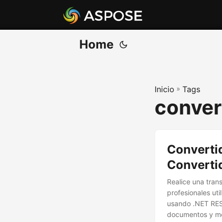
Home
Inicio
»
Tags
conver
Converti
Converti
Realice una tran
profesionales ut
usando .NET REST
documentos y me