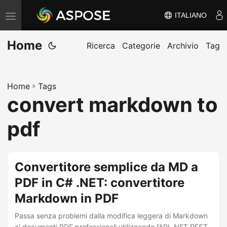
ITALIANO
V
ä
Home
x
Ricerca
Categorie
Archivio
Tag
l
a
Home
»
Tags
n
convert markdown to
a
v
pdf
i
g
e
Convertitore semplice da MD a
r
PDF in C# .NET: convertitore
i
Markdown in PDF
n
g
Passa senza problemi dalla modifica leggera di Markdown
ai documenti PDF professionali utilizzando l’API .NET REST.