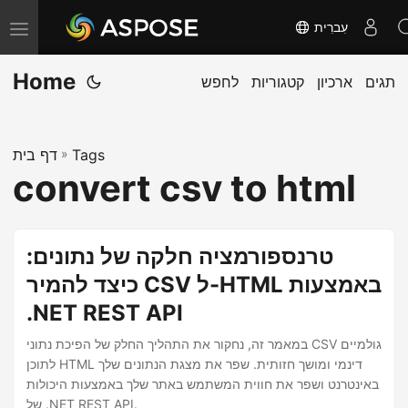
עִברִית
T
o
Home
תגים
ארכיון
קטגוריות
לחפש
g
g
l
Tags
»
דף בית
e
convert csv to html
n
a
v
טרנספורמציה חלקה של נתונים:
i
כיצד להמיר CSV ל-HTML באמצעות
g
.NET REST API
a
t
במאמר זה, נחקור את התהליך החלק של הפיכת נתוני CSV גולמיים
i
לתוכן HTML דינמי ומושך חזותית. שפר את מצגת הנתונים שלך
באינטרנט ושפר את חווית המשתמש באתר שלך באמצעות היכולות
o
של .NET REST API.