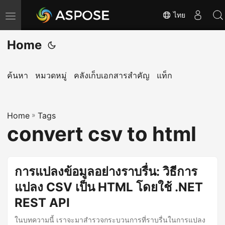
ไทย
T
o
Home
g
g
l
ค้นหา
หมวดหมู่
คลังเก็บเอกสารสำคัญ
แท็ก
e
n
Home
a
»
Tags
convert csv to html
v
i
g
การแปลงข้อมูลอย่างราบรื่น: วิธีการ
a
แปลง CSV เป็น HTML โดยใช้ .NET
t
i
REST API
o
ในบทความนี้ เราจะมาสำรวจกระบวนการที่ราบรื่นในการแปลง