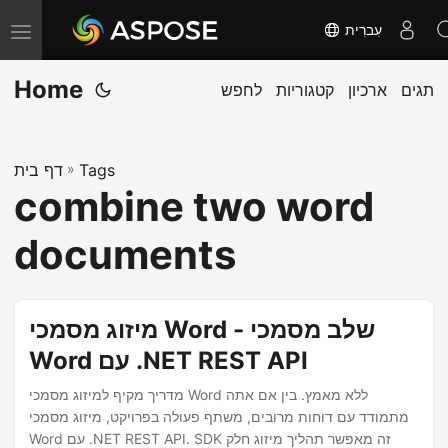
עִברִית
T
o
Home
תגים
ארכיון
קטגוריות
לחפש
g
g
l
Tags
»
דף בית
e
combine two word
n
a
documents
v
i
g
מיזוג מסמכי Word - שלב מסמכי
a
Word עם .NET REST API
t
מדריך מקיף למיזוג מסמכי Word ללא מאמץ. בין אם אתה
i
מתמודד עם דוחות מרובים, משתף פעולה בפרויקט, מיזוג מסמכי
o
Word עם .NET REST API. SDK זה מאפשר תהליך מיזוג חלק