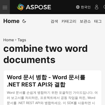
한국인
내
비
Home
게
검색
카테고리
보관소
태그
이
션
Home
»
Tags
전
combine two word
환
documents
Word 문서 병합 - Word 문서를
.NET REST API와 결합
Word 문서를 손쉽게 병합하기 위한 포괄적인 가이드입니다. 여
러 보고서를 처리하든, 프로젝트에서 공동 작업을 하든, Word
문서를 .NET REST API와 병합하세요. 이 SDK를 사용하면 시