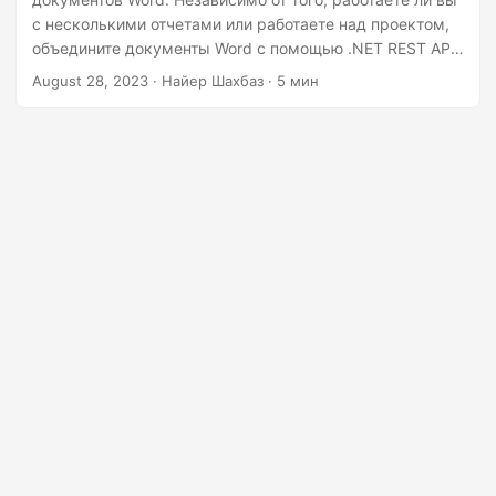
г
с несколькими отчетами или работаете над проектом,
а
объедините документы Word с помощью .NET REST API.
ц
Этот SDK обеспечивает плавный процесс слияния,
August 28, 2023
· Найер Шахбаз · 5 мин
который экономит время и повышает вашу
и
производительность.
ю