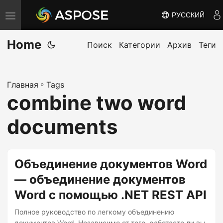
РУССКИЙ
П
е
Home
р
Поиск
Категории
Архив
Теги
е
к
Главная
»
Tags
л
combine two word
ю
ч
documents
и
т
ь
Объединение документов Word
н
— объединение документов
а
Word с помощью .NET REST API
в
и
Полное руководство по легкому объединению
документов Word. Независимо от того, работаете ли вы