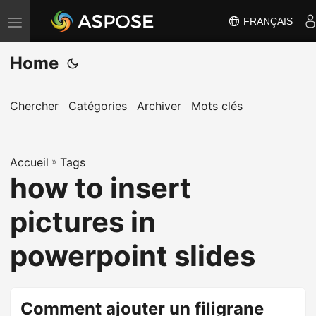
FRANÇAIS
B
a
Home
s
c
u
Chercher
Catégories
Archiver
Mots clés
l
e
Accueil
r
»
Tags
how to insert
l
a
pictures in
n
a
powerpoint slides
v
i
g
Comment ajouter un filigrane