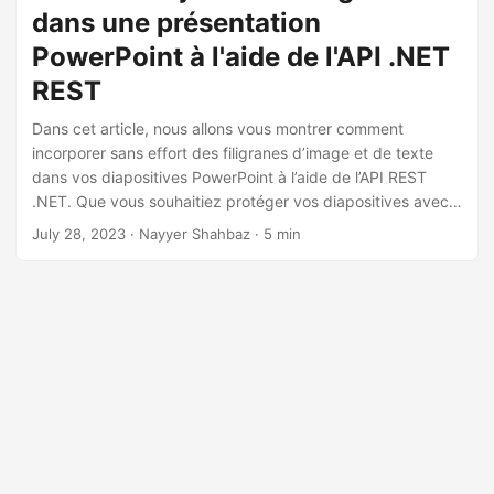
a
dans une présentation
t
PowerPoint à l'aide de l'API .NET
i
REST
o
n
Dans cet article, nous allons vous montrer comment
incorporer sans effort des filigranes d’image et de texte
dans vos diapositives PowerPoint à l’aide de l’API REST
.NET. Que vous souhaitiez protéger vos diapositives avec
une image de marque, des informations de droits d’auteur
July 28, 2023
· Nayyer Shahbaz · 5 min
ou simplement ajouter une touche de professionnalisme,
nos instructions étape par étape vous guideront tout au
long du processus, facilitant ainsi la création de
présentations visuellement attrayantes et personnalisées.