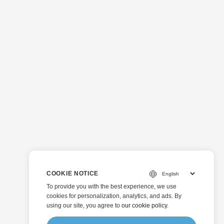
COOKIE NOTICE
To provide you with the best experience, we use
cookies for personalization, analytics, and ads. By
using our site, you agree to
our cookie policy
.