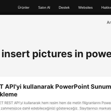
Ürünler
Satın Al
Destek
Websites
Hakkı
A
 insert pictures in pow
T API'yi kullanarak PowerPoint Sunu
Ekleme
T REST API’yi kullanarak hem resim hem de metin filigranlarını Powe
ıl zahmetsizce dahil edebileceğinizi göstereceğiz. Slaytlarınızı markala