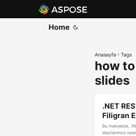
Home
Anasayfa
»
Tags
how to
slides
.NET RES
Filigran 
Bu makalede, .NE
slaytlarınıza nas