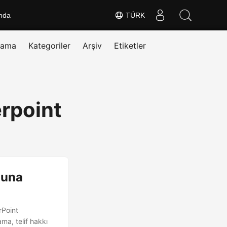
nda
TÜRK
rama
Kategoriler
Arşiv
Etiketler
erpoint
muna
rPoint
ma, telif hakkı