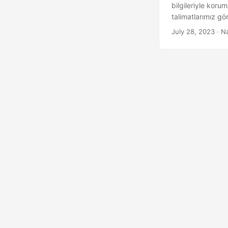
bilgileriyle koru
talimatlarımız gö
boyunca size yol
July 28, 2023
· N