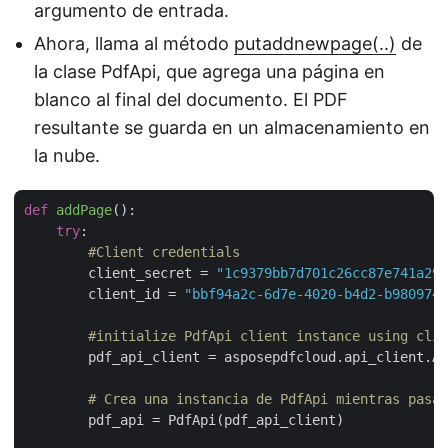
argumento de entrada.
Ahora, llama al método
putaddnewpage(..)
de
la clase PdfApi, que agrega una página en
blanco al final del documento. El PDF
resultante se guarda en un almacenamiento en
la nube.
def
addPage
():
try
:

#Client credentials
        client_secret = 
"1c9379bb7d701c26cc87e741a299
        client_id = 
"bbf94a2c-6d7e-4020-b4d2-b9809741
#initialize PdfApi client instance using clie
        pdf_api_client = asposepdfcloud.api_client.Ap
# Crea una instancia de PdfApi mientras pasas
        pdf_api = PdfApi(pdf_api_client)
