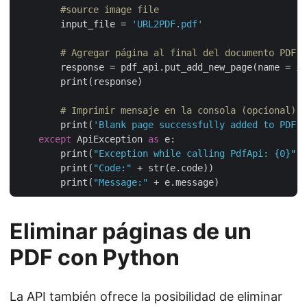
#source image file
        input_file = 
'URL2PDF.pdf'
# Agregar página al final del documento PDF
        response = pdf_api.put_add_new_page(name = in
        print(response)

# Imprimir mensaje en la consola (opcional)
        print(
'Blank page successfully added to PDF !
except
 ApiException 
as
 e:

        print(
"Exception while calling PdfApi: {0}"
.f
        print(
"Code:"
 + str(e.code))

        print(
"Message:"
Eliminar páginas de un
PDF con Python
La API también ofrece la posibilidad de eliminar