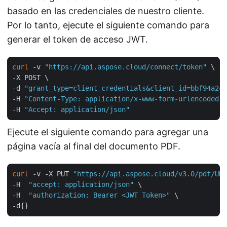
basado en las credenciales de nuestro cliente.
Por lo tanto, ejecute el siguiente comando para
generar el token de acceso JWT.
curl
 -v 
"https://api.aspose.cloud/connect/token"
 \

-X POST \

-d 
"grant_type=client_credentials&client_id=bbf94a2c-
-H 
"Content-Type: application/x-www-form-urlencoded"
 
-H 
"Accept: application/json"
Ejecute el siguiente comando para agregar una
página vacía al final del documento PDF.
curl
 -v -X PUT 
"https://api.aspose.cloud/v3.0/pdf/URL
-H  
"accept: application/json"
 \

-H  
"authorization: Bearer <JWT Token>"
 \
