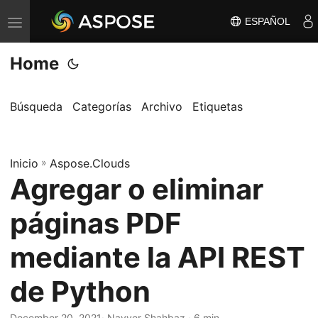
ESPAÑOL
A
l
Home
t
e
r
Búsqueda
Categorías
Archivo
Etiquetas
n
a
Inicio
r
»
Aspose.Clouds
Agregar o eliminar
n
a
páginas PDF
v
e
mediante la API REST
g
de Python
a
c
December 20, 2021
· Nayyer Shahbaz · 6 min