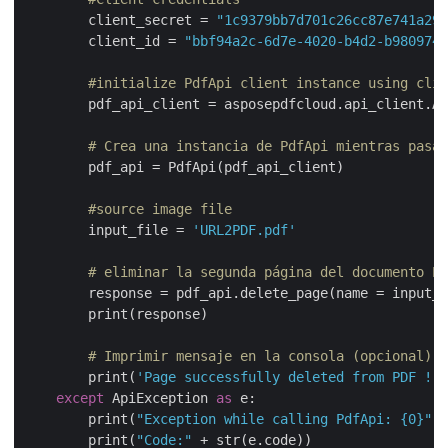
        client_secret = 
"1c9379bb7d701c26cc87e741a299
        client_id = 
"bbf94a2c-6d7e-4020-b4d2-b9809741
#initialize PdfApi client instance using clie
        pdf_api_client = asposepdfcloud.api_client.Ap
# Crea una instancia de PdfApi mientras pasas
        pdf_api = PdfApi(pdf_api_client)

#source image file
        input_file = 
'URL2PDF.pdf'
# eliminar la segunda página del documento PD
        response = pdf_api.delete_page(name = input_f
        print(response)

# Imprimir mensaje en la consola (opcional)
        print(
'Page successfully deleted from PDF !'
)
except
 ApiException 
as
 e:

        print(
"Exception while calling PdfApi: {0}"
.f
        print(
"Code:"
 + str(e.code))
