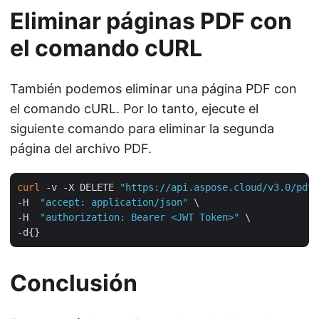
Eliminar páginas PDF con
el comando cURL
También podemos eliminar una página PDF con
el comando cURL. Por lo tanto, ejecute el
siguiente comando para eliminar la segunda
página del archivo PDF.
curl
 -v -X DELETE 
"https://api.aspose.cloud/v3.0/pdf/
-H  
"accept: application/json"
 \

-H  
"authorization: Bearer <JWT Token>"
 \

Conclusión