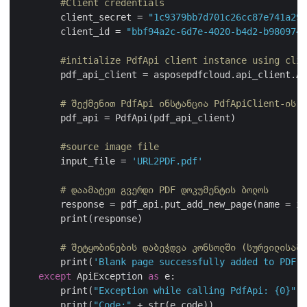
#Client credentials
        client_secret = 
"1c9379bb7d701c26cc87e741a299
        client_id = 
"bbf94a2c-6d7e-4020-b4d2-b9809741
#initialize PdfApi client instance using clie
        pdf_api_client = asposepdfcloud.api_client.Ap
# შექმენით PdfApi ინსტანცია PdfApiClient-ის ა
        pdf_api = PdfApi(pdf_api_client)

#source image file
        input_file = 
'URL2PDF.pdf'
# დაამატეთ გვერდი PDF დოკუმენტის ბოლოს
        response = pdf_api.put_add_new_page(name = in
        print(response)

# შეტყობინების დაბეჭდვა კონსოლში (სურვილისამე
        print(
'Blank page successfully added to PDF !
except
 ApiException 
as
 e:

        print(
"Exception while calling PdfApi: {0}"
.f
        print(
"Code:"
 + str(e.code))
