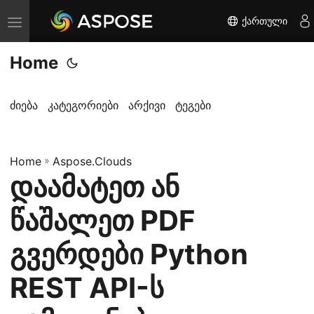
ქართული
T
o
Home
g
g
l
ძიება
კატეგორიები
არქივი
ტეგები
e
n
Home
a
»
Aspose.Clouds
დაამატეთ ან
v
i
წაშალეთ PDF
g
a
გვერდები Python
t
REST API-ს
i
o