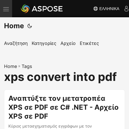
ΕΛΛΗΝΙΚΆ
Ε
ν
Home
α
λ
λ
Αναζήτηση
Κατηγορίες
Αρχείο
Ετικέτες
α
γ
Home
ή
»
Tags
xps convert into pdf
π
λ
ο
Αναπτύξτε τον μετατροπέα
ή
XPS σε PDF σε C# .NET - Αρχείο
γ
η
XPS σε PDF
σ
Κύριος μετασχηματισμός εγγράφων με τον