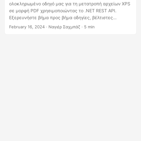
η
ολοκληρωμένο οδηγό μας για τη μετατροπή αρχείων XPS
ς
σε μορφή PDF χρησιμοποιώντας το .NET REST API.
Εξερευνήστε βήμα προς βήμα οδηγίες, βέλτιστες
πρακτικές και παραδείγματα κωδικοποίησης για να
February 16, 2024
· Ναγιέρ Σαχμπάζ · 5 min
βελτιστοποιήσετε τη ροή εργασίας σας και να βελτιώσετε
τη διαδικασία διαχείρισης εγγράφων.